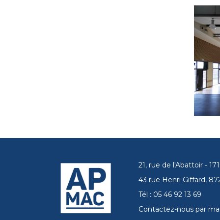
21, rue de l'Abattoir - 
43 rue Henri Giffard, 
Tél : 05 46 92 13 69
Contactez-nous par mai