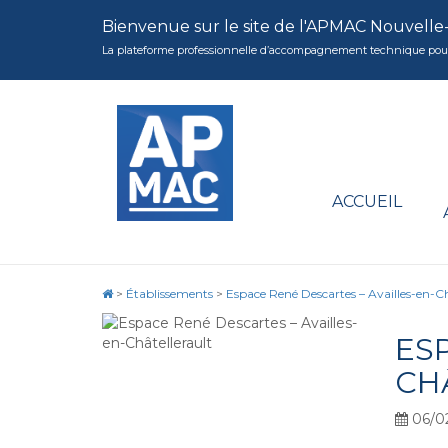
Bienvenue sur le site de l'APMAC Nouvelle
La plateforme professionnelle d’accompagnement technique pour la 
ACCUEIL
>
Établissements
>
Espace René Descartes – Availles-en-Ch
ES
CH
06/0