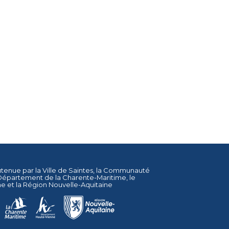
utenue par la
Ville de Saintes
, la
Communauté
Département de la Charente-Maritime
, le
ne
et la
Région Nouvelle-Aquitaine