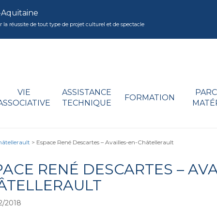
-Aquitaine
réussite de tout type de projet culturel et de spectacle
VIE
ASSISTANCE
PARC
FORMATION
ASSOCIATIVE
TECHNIQUE
MATÉ
âtellerault
>
Espace René Descartes – Availles-en-Châtellerault
PACE RENÉ DESCARTES – AVA
ÂTELLERAULT
2/2018