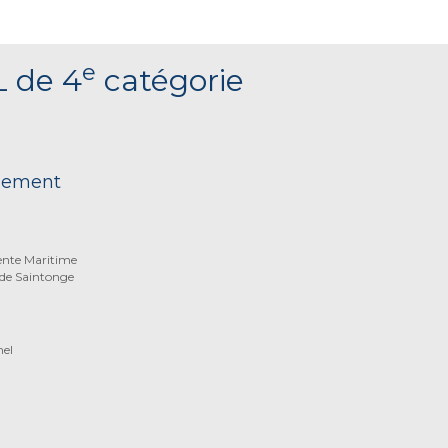
e
L de 4
catégorie
nnement
nte Maritime
de Saintonge
nel