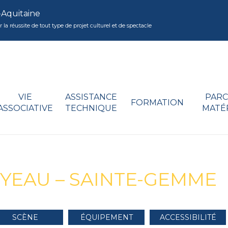
-Aquitaine
réussite de tout type de projet culturel et de spectacle
VIE
ASSISTANCE
PARC
FORMATION
ASSOCIATIVE
TECHNIQUE
MATÉ
YEAU – SAINTE-GEMME
SCÈNE
ÉQUIPEMENT
ACCESSIBILITÉ