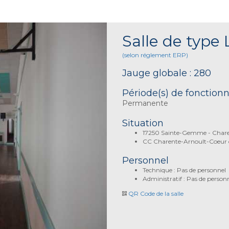
Salle de type 
(selon réglement ERP)
Jauge globale : 280
Période(s) de fonctio
Permanente
Situation
17250 Sainte-Gemme - Chare
CC Charente-Arnoult-Coeur 
Personnel
Technique : Pas de personnel
Administratif : Pas de person
QR Code de la salle