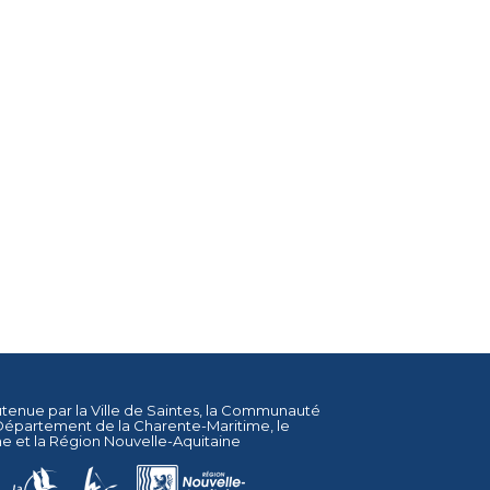
utenue par la
Ville de Saintes
, la
Communauté
Département de la Charente-Maritime
, le
ne
et la
Région Nouvelle-Aquitaine