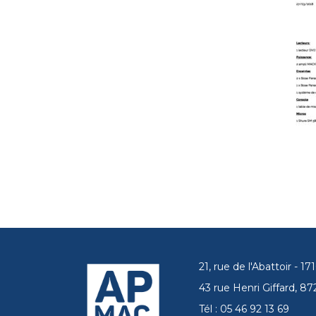
21, rue de l'Abattoir - 
43 rue Henri Giffard, 
Tél : 05 46 92 13 69