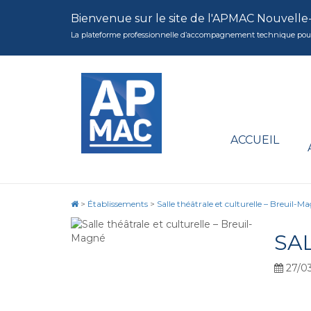
Bienvenue sur le site de l'APMAC Nouvelle
La plateforme professionnelle d’accompagnement technique pour la 
ACCUEIL
>
Établissements
>
Salle théâtrale et culturelle – Breuil-M
SA
27/0