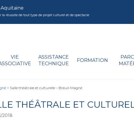
-Aquitaine
réussite de tout type de projet culturel et de spectacle
VIE
ASSISTANCE
PARC
FORMATION
ASSOCIATIVE
TECHNIQUE
MATÉ
agné
>
Salle théâtrale et culturelle – Breuil-Magné
LLE THÉÂTRALE ET CULTURE
3/2018