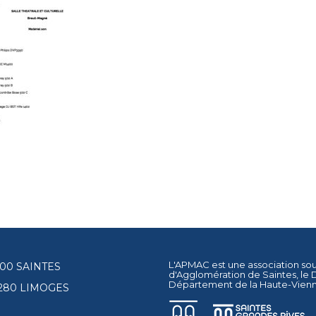
L'APMAC est une association so
17100 SAINTES
d'Agglomération de Saintes
, le
Département de la Haute-Vien
87280 LIMOGES