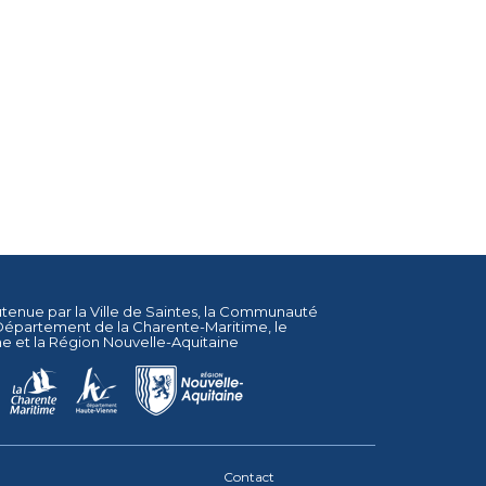
utenue par la
Ville de Saintes
, la
Communauté
Département de la Charente-Maritime
, le
ne
et la
Région Nouvelle-Aquitaine
Contact