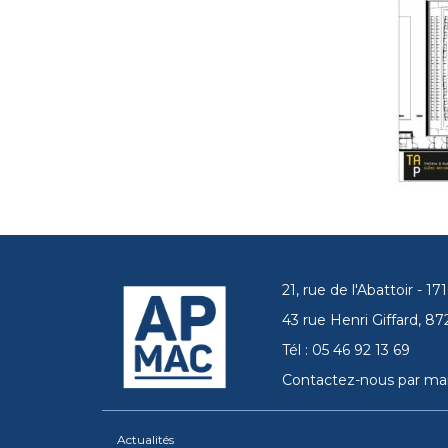
21, rue de l'Abattoir - 
43 rue Henri Giffard, 
Tél : 05 46 92 13 69
Contactez-nous par mai
Actualités