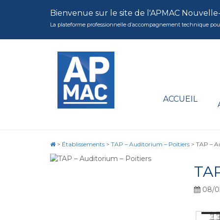
Bienvenue sur le site de l'APMAC Nouvelle
La plateforme professionnelle d’accompagnement technique pour la 
ACCUEIL
>
Établissements
>
TAP – Auditorium – Poitiers
>
TAP – Au
TAP
08/0