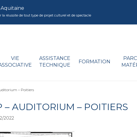
-Aquitaine
réussite de tout type de projet culturel et de spectacle
VIE
ASSISTANCE
PARC
FORMATION
ASSOCIATIVE
TECHNIQUE
MATÉ
ditorium – Poitiers
 – AUDITORIUM – POITIERS
2/2022