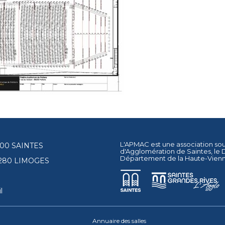
L'APMAC est une association so
17100 SAINTES
d'Agglomération de Saintes
, le
Département de la Haute-Vien
87280 LIMOGES
l
Annuaire des salles