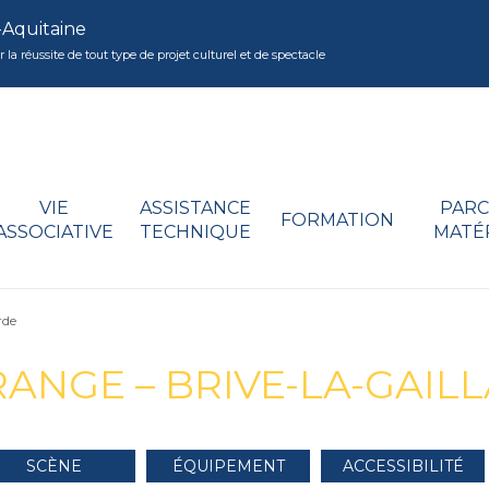
-Aquitaine
réussite de tout type de projet culturel et de spectacle
VIE
ASSISTANCE
PARC
FORMATION
ASSOCIATIVE
TECHNIQUE
MATÉ
rde
RANGE – BRIVE-LA-GAIL
SCÈNE
ÉQUIPEMENT
ACCESSIBILITÉ