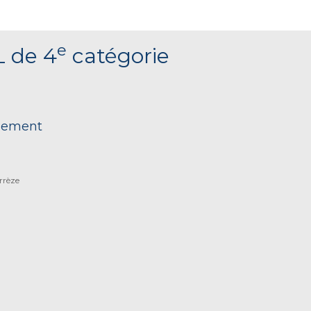
e
L de 4
catégorie
nnement
rrèze