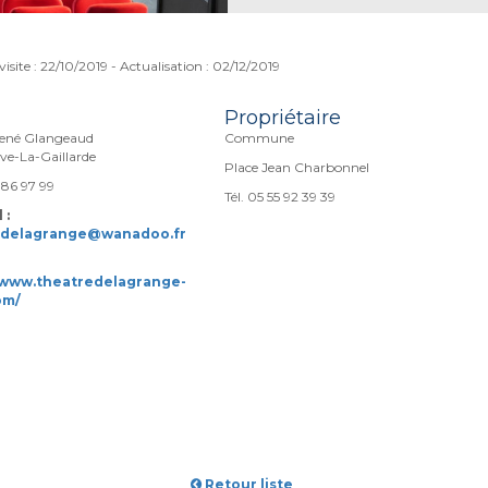
visite : 22/10/2019 - Actualisation : 02/12/2019
Propriétaire
René Glangeaud
Commune
ve-La-Gaillarde
Place Jean Charbonnel
5 86 97 99
Tél. 05 55 92 39 39
 :
edelagrange@wanadoo.fr
/www.theatredelagrange-
om/
Retour liste