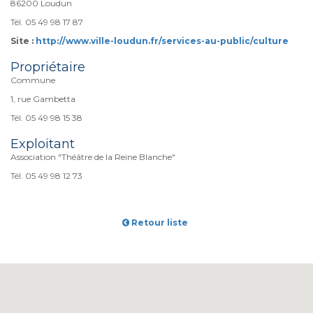
86200 Loudun
Tél. 05 49 98 17 87
Site :
http://www.ville-loudun.fr/services-au-public/culture
Propriétaire
Commune
1, rue Gambetta
Tél. 05 49 98 15 38
Exploitant
Association "Théâtre de la Reine Blanche"
Tél. 05 49 98 12 73
Retour liste