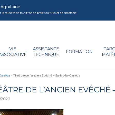
-Aquitaine
réussite de tout type de projet culturel et de spectacle
VIE
ASSISTANCE
PARC
FORMATION
ASSOCIATIVE
TECHNIQUE
MATÉ
-Canéda
>
Théâtre de l’ancien Evêché – Sarlat-la-Canéda
ÉÂTRE DE L’ANCIEN EVÊCHÉ 
/2020