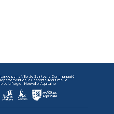
utenue par la
Ville de Saintes
, la
Communauté
Département de la Charente-Maritime
, le
ne
et la
Région Nouvelle-Aquitaine