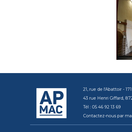
21, rue de l'Abattoir - 
43 rue Henri Giffard, 
Tél : 05 46 92 13 69
Contactez-nous par mai