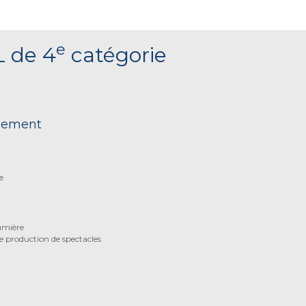
e
L de 4
catégorie
nnement
e
lumière
e production de spectacles