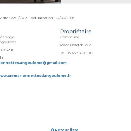
visite : 22/11/2013 - Actualisation : 27/03/2018
Propriétaire
 Marengo
Commune
ngoulême
Place Hôtel de Ville
5 69 32 10
Tél. 05 45 38 70 00
 :
rionnettes.angouleme@gmail.com
www.ciemarionnettesdangouleme.fr
Retour liste