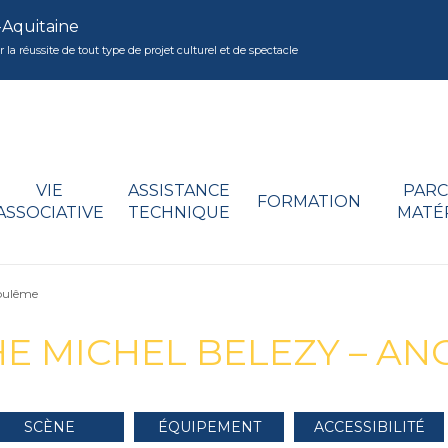
-Aquitaine
réussite de tout type de projet culturel et de spectacle
VIE
ASSISTANCE
PARC
FORMATION
ASSOCIATIVE
TECHNIQUE
MATÉ
goulême
E MICHEL BELEZY – A
SCÈNE
ÉQUIPEMENT
ACCESSIBILITÉ