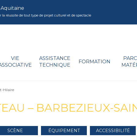
-Aquitaine
réussite de tout type de projet culturel et de spectacle
VIE
ASSISTANCE
PARC
FORMATION
ASSOCIATIVE
TECHNIQUE
MATÉ
-Hilaire
EAU – BARBEZIEUX-SAIN
SCÈNE
ÉQUIPEMENT
ACCESSIBILITÉ