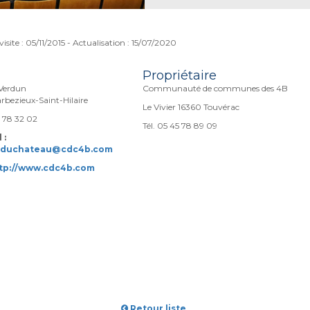
visite : 05/11/2015 - Actualisation : 15/07/2020
Propriétaire
 Verdun
Communauté de communes des 4B
rbezieux-Saint-Hilaire
Le Vivier 16360 Touvérac
5 78 32 02
Tél. 05 45 78 89 09
 :
educhateau@cdc4b.com
tp://www.cdc4b.com
Retour liste