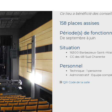
Ce lieu a bénéficié des cons
158 places assises
Période(s) de fonctio
De septembre à juin
Situation
16300 Barbezieux-Saint-Hilai
CC des 4B Sud Charente
Personnel
Technique : 1 personne
Administratif : Equipe compl
QR Code de la salle