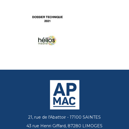
21, rue de l'Abattoir - 17100 SAINTES
43 rue Henri Giffard, 87280 LIMOGES