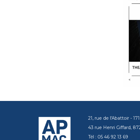
21, rue de l'Abattoir - 
43 rue Henri Giffard, 
Tél : 05 46 92 13 69