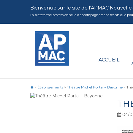
Bienvenue sur le site de l'APMAC Nouvelle
La plateforme professionnelle d’accompagnement technique pour la 
ACCUEIL
>
Établissements
>
Théâtre Michel Portal – Bayonne
>
Thé
TH
04/0