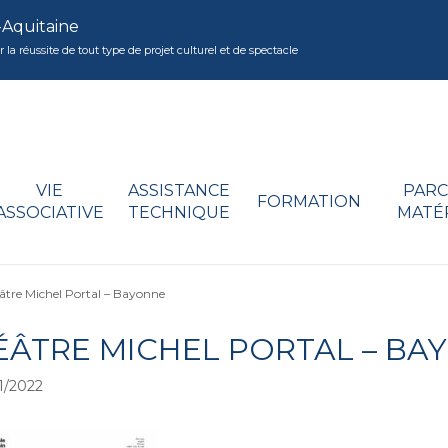
-Aquitaine
réussite de tout type de projet culturel et de spectacle
VIE
ASSISTANCE
PARC
FORMATION
ASSOCIATIVE
TECHNIQUE
MATÉ
âtre Michel Portal – Bayonne
ÉÂTRE MICHEL PORTAL – BA
1/2022