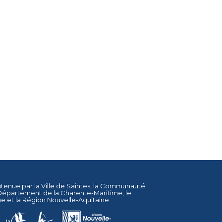
utenue par la
Ville de Saintes
, la
Communauté
Département de la Charente-Maritime
, le
ne
et la
Région Nouvelle-Aquitaine