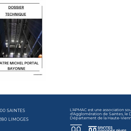
L'APMAC est une association so
17100 SAINTES
d'Agglomération de Saintes
, le
Département de la Haute-Vien
87280 LIMOGES