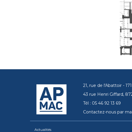
21, rue de l'Abattoir - 
43 rue Henri Giffard, 
Tél : 05 46 92 13 69
Contactez-nous par mai
Actualités