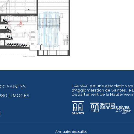
L'APMAC est une association so
17100 SAINTES
d'Agglomération de Saintes
, le
Département de la Haute-Vien
87280 LIMOGES
l
Annuaire des salles