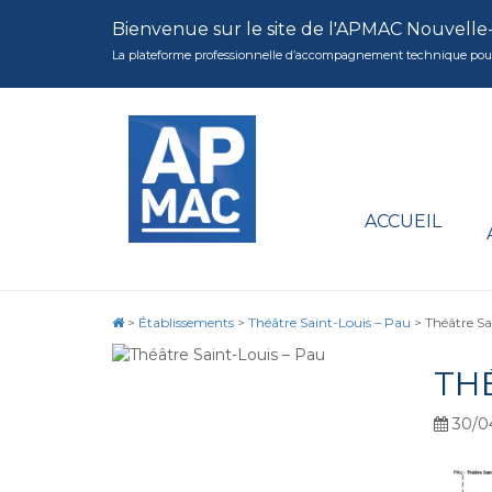
Bienvenue sur le site de l'APMAC Nouvelle
La plateforme professionnelle d’accompagnement technique pour la 
ACCUEIL
>
Établissements
>
Théâtre Saint-Louis – Pau
>
Théâtre Sa
TH
30/0