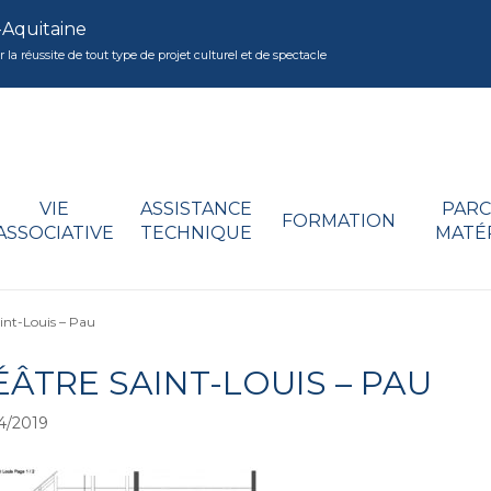
-Aquitaine
réussite de tout type de projet culturel et de spectacle
VIE
ASSISTANCE
PARC
FORMATION
ASSOCIATIVE
TECHNIQUE
MATÉ
int-Louis – Pau
ÉÂTRE SAINT-LOUIS – PAU
4/2019