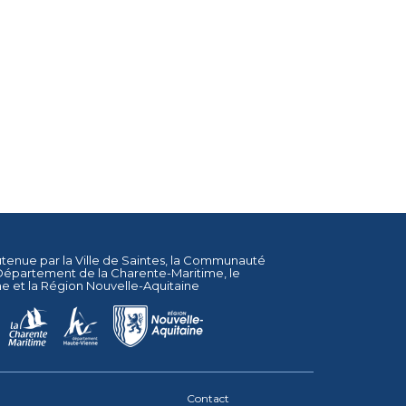
utenue par la
Ville de Saintes
, la
Communauté
Département de la Charente-Maritime
, le
ne
et la
Région Nouvelle-Aquitaine
Contact