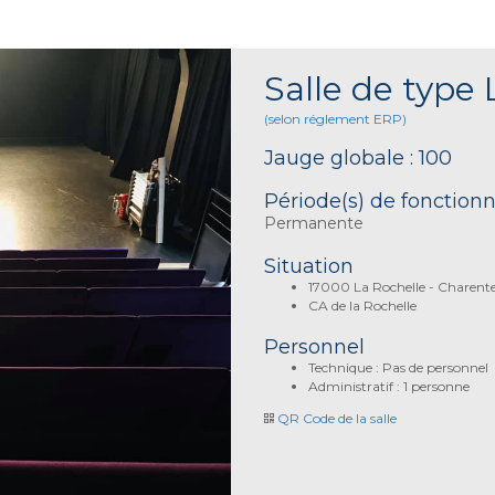
Salle de type 
(selon réglement ERP)
Jauge globale : 100
Période(s) de fonctio
Permanente
Situation
17000 La Rochelle - Charent
CA de la Rochelle
Personnel
Technique : Pas de personnel
Administratif : 1 personne
QR Code de la salle