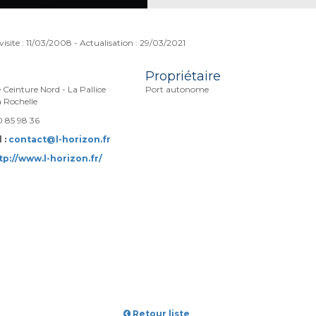
visite : 11/03/2008 - Actualisation : 29/03/2021
Propriétaire
Ceinture Nord - La Pallice
Port autonome
 Rochelle
0 85 98 36
 :
contact@l-horizon.fr
tp://www.l-horizon.fr/
Retour liste