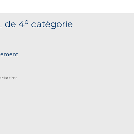
e
L de 4
catégorie
nnement
e Maritime