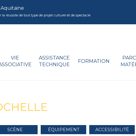
-Aquitaine
réussite de tout type de projet culturel et de spectacle
VIE
ASSISTANCE
PARC
FORMATION
ASSOCIATIVE
TECHNIQUE
MATÉ
ROCHELLE
SCÈNE
ÉQUIPEMENT
ACCESSIBILITÉ