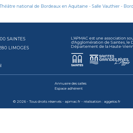
Théâtre national de Bordeaux en Aquitaine - Salle Vauthier - Bor
L'APMAC est une association so
17100 SAINTES
d'Agglomération de Saintes
, le
Département de la Haute-Vien
87280 LIMOGES
l
Annuaire des salles
Espace adhérent
© 2026 - Tous droits réservés - apmac.fr - réalisation :
aggelos.fr