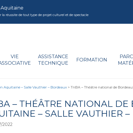
-Aquitaine
réussite de tout type de projet culturel et de spectacle
VIE
ASSISTANCE
PARC
FORMATION
ASSOCIATIVE
TECHNIQUE
MATÉ
n Aquitaine – Salle Vauthier – Bordeaux
>
TnBA – Théâtre national de Bordeaux
BA – THÉÂTRE NATIONAL DE
UITAINE – SALLE VAUTHIER 
7/2022