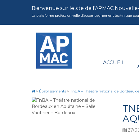
Bienvenue sur le site de l'APMAC Nouvelle
La plateforme professionnelle d’accompagnement technique pour la 
ACCUEIL
>
Établissements
>
TnBA – Théâtre national de Bordeaux e
TN
AQ
27/0