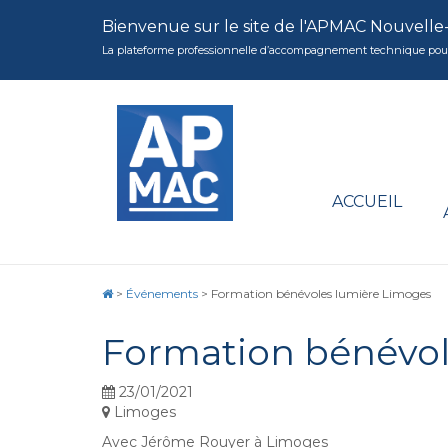
Bienvenue sur le site de l'APMAC Nouvelle
La plateforme professionnelle d’accompagnement technique pour la 
ACCUEIL
>
Événements
>
Formation bénévoles lumière Limoges
Formation bénévol
23/01/2021
Limoges
Avec Jérôme Rouyer à Limoges