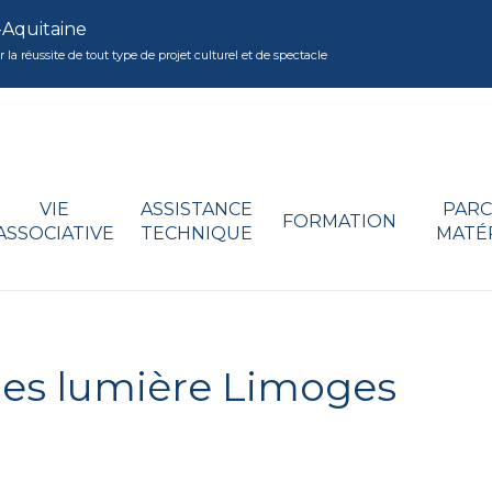
-Aquitaine
réussite de tout type de projet culturel et de spectacle
VIE
ASSISTANCE
PARC
FORMATION
ASSOCIATIVE
TECHNIQUE
MATÉ
es lumière Limoges