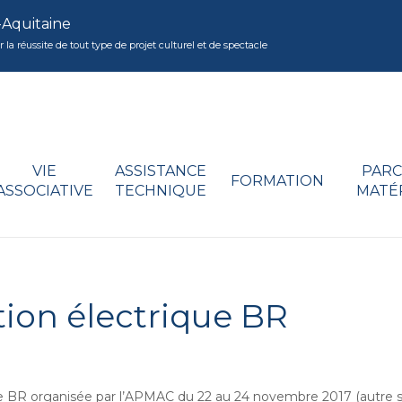
-Aquitaine
réussite de tout type de projet culturel et de spectacle
VIE
ASSISTANCE
PARC
FORMATION
ASSOCIATIVE
TECHNIQUE
MATÉ
tion électrique BR
ique BR organisée par l’APMAC du 22 au 24 novembre 2017 (autre s