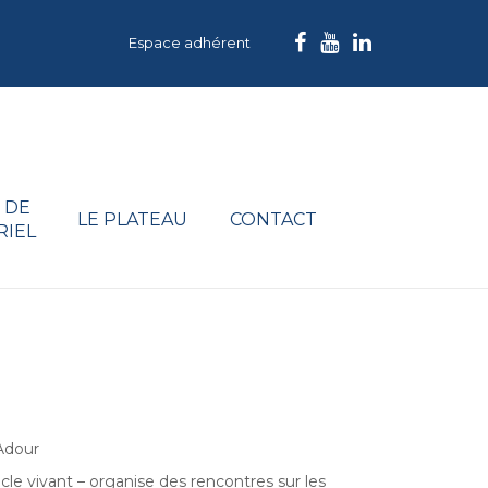
Espace adhérent
 DE
LE PLATEAU
CONTACT
RIEL
'Adour
e vivant – organise des rencontres sur les