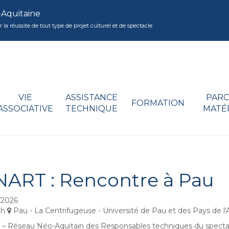
-Aquitaine
réussite de tout type de projet culturel et de spectacle
VIE
ASSISTANCE
PARC
FORMATION
ASSOCIATIVE
TECHNIQUE
MATÉ
ART : Rencontre à Pau
/2026
7h
Pau - La Centrifugeuse - Université de Pau et des Pays de l
– Réseau Néo-Aquitain des Responsables techniques du spectacl