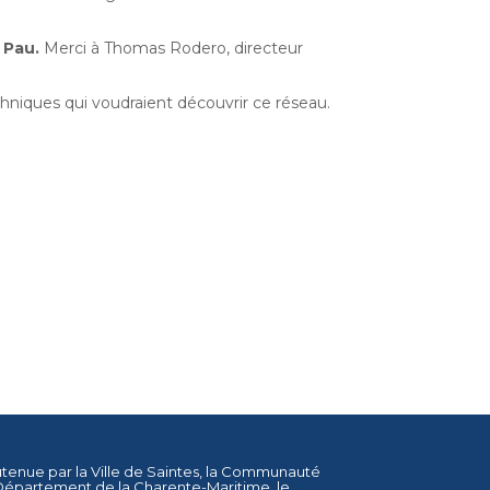
 Pau.
Merci à Thomas Rodero, directeur
niques qui voudraient découvrir ce réseau.
utenue par la
Ville de Saintes
, la
Communauté
Département de la Charente-Maritime
, le