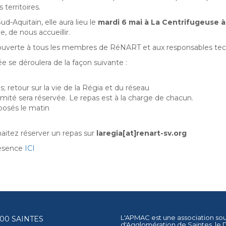
s territoires.
ud-Aquitain, elle aura lieu le
mardi 6 mai à La Centrifugeuse à
, de nous accueillir.
 ouverte à tous les membres de RéNART et aux responsables tech
ée se déroulera de la façon suivante :
s; retour sur la vie de la Régia et du réseau
imité sera réservée. Le repas est à la charge de chacun.
posés le matin
haitez réserver un repas sur
laregia[at]renart-sv.org
résence
ICI
L'APMAC est une association so
17100 SAINTES
d'Agglomération de Saintes
, le