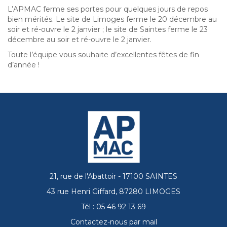
L’APMAC ferme ses portes pour quelques jours de repos
bien mérités. Le site de Limoges ferme le 20 décembre au
soir et ré-ouvre le 2 janvier ; le site de Saintes ferme le 23
décembre au soir et ré-ouvre le 2 janvier.
Toute l’équipe vous souhaite d’excellentes fêtes de fin
d’année !
21, rue de l'Abattoir - 17100 SAINTES
43 rue Henri Giffard, 87280 LIMOGES
Tél : 05 46 92 13 69
Contactez-nous par mail