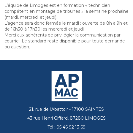
L’équipe de Limoges est en formation « technicien
compétent en montage de tribunes » la semaine prochaine
(mardi, mercredi et jeudi).
L’agence sera donc fermée le mardi ; ouverte de 8h à 9h et
de 16h30 à 17h30 les mercredi et jeudi.
Merci aux adhérents de privilégier la communication par
courriel.
Le standard reste disponible pour toute demande
ou question.
21, rue de l'Abattoir - 17100 SAINTES
43 rue Henri Giffard, 87280 LIMOGES
Tél : 05 46 92 13 69