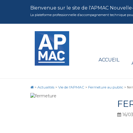
Bienvenue sur le site de l'APMAC Nouvelle
La plateforme professionnelle d’accompagnement technique pour la 
ACCUEIL
>
Actualités
>
Vie de l'APMAC
>
Fermeture au public
>
fer
FE
16/0