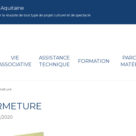
-Aquitaine
réussite de tout type de projet culturel et de spectacle
VIE
ASSISTANCE
PARC
FORMATION
ASSOCIATIVE
TECHNIQUE
MATÉ
meture
RMETURE
3/2020