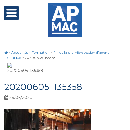
>
Actualités
>
Formation
>
Fin de la première session d’agent
technique
>
20200605_135358
20200605_135358
26/06/2020