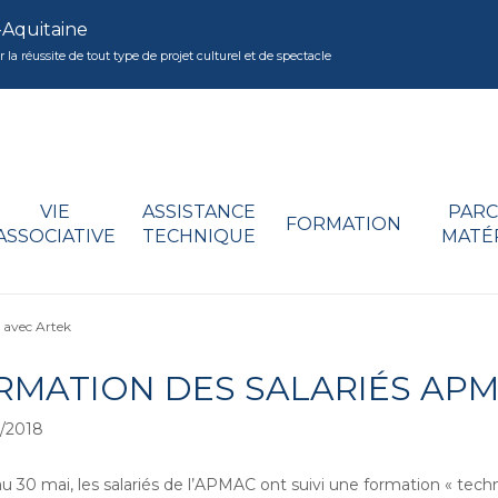
-Aquitaine
réussite de tout type de projet culturel et de spectacle
VIE
ASSISTANCE
PARC
FORMATION
ASSOCIATIVE
TECHNIQUE
MATÉ
 avec Artek
RMATION DES SALARIÉS APM
/2018
u 30 mai, les salariés de l’APMAC ont suivi une formation « te