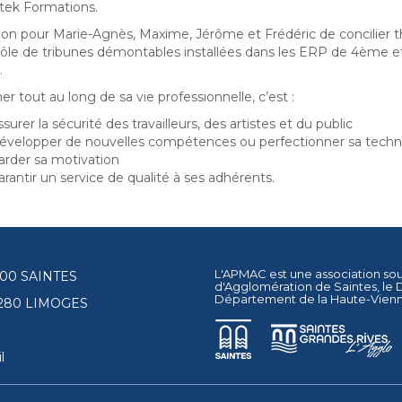
tek Formations.
ion pour Marie-Agnès, Maxime, Jérôme et Frédéric de concilier 
rôle de tribunes démontables installées dans les ERP de 4ème 
.
r tout au long de sa vie professionnelle, c’est :
surer la sécurité des travailleurs, des artistes et du public
évelopper de nouvelles compétences ou perfectionner sa techn
arder sa motivation
arantir un service de qualité à ses adhérents.
L'APMAC est une association so
17100 SAINTES
d'Agglomération de Saintes
, le
Département de la Haute-Vien
87280 LIMOGES
l