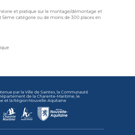
théorie et pratique sur le montage/démontage et
et 5ème catégorie ou de moins de 300 places en
ique
utenue par la
Ville de Saintes
, la
Communauté
Département de la Charente-Maritime
, le
ne
et la
Région Nouvelle-Aquitaine