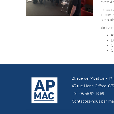
avec Ar
L’occas
le cont
plein air
Se forme
As
D
G
G
21, rue de l'Abattoir - 
43 rue Henri Giffard, 
Tél : 05 46 92 13 69
Contactez-nous par mai