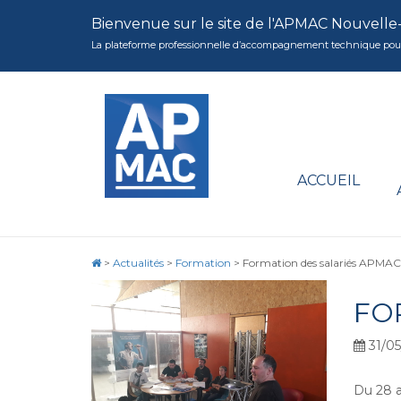
Bienvenue sur le site de l'APMAC Nouvelle
La plateforme professionnelle d’accompagnement technique pour la 
ACCUEIL
>
Actualités
>
Formation
>
Formation des salariés APMAC
FO
31/05
Du 28 a