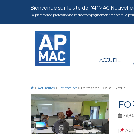
Bienvenue sur le site de l'APMAC Nouvelle
La plateforme professionnelle d’accompagnement technique pour la 
ACCUEIL
>
Actualités
>
Formation
>
Formation EOS au Sirque
FO
28/0
[
ACT