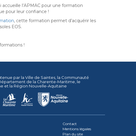
ui accueille l’APMAC pour une formation
e pour leur confiance !
rmation
, cette formation permet d’acquérir les
nsoles EOS.
formations !
utenue par la
Ville de Saintes
, la
Communauté
Département de la Charente-Maritime
, le
ne
et la
Région Nouvelle-Aquitaine
Contact
Mentions légales
Plan du site