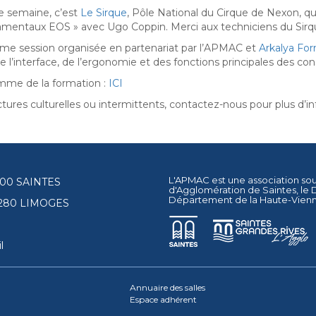
e semaine, c’est
Le Sirque
, Pôle National du Cirque de Nexon, q
mentaux EOS » avec Ugo Coppin. Merci aux techniciens du Sirqu
me session organisée en partenariat par l’APMAC et
Arkalya Fo
e l’interface, de l’ergonomie et des fonctions principales des co
mme de la formation :
ICI
tures culturelles ou intermittents, contactez-nous pour plus d’in
L'APMAC est une association so
17100 SAINTES
d'Agglomération de Saintes
, le
Département de la Haute-Vien
87280 LIMOGES
l
Annuaire des salles
Espace adhérent