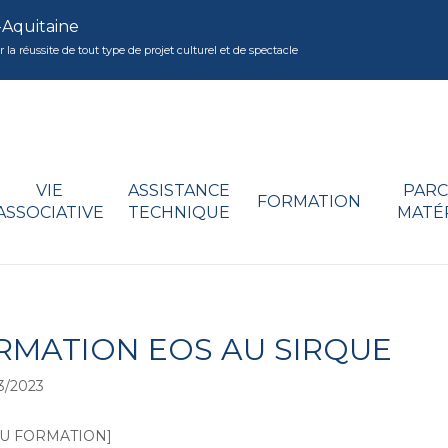
-Aquitaine
réussite de tout type de projet culturel et de spectacle
VIE
ASSISTANCE
PARC
FORMATION
ASSOCIATIVE
TECHNIQUE
MATÉ
RMATION EOS AU SIRQUE
3/2023
U FORMATION]