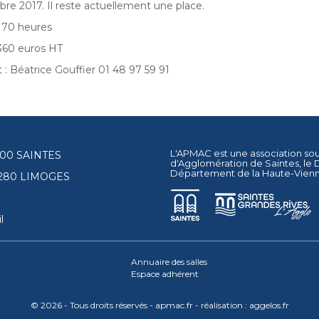
bre 2017. Il reste actuellement une place.
 70 heures
 3360 euros HT
 : Béatrice Gouffier 01 48 97 59 91
L'APMAC est une association so
17100 SAINTES
d'Agglomération de Saintes
, le
Département de la Haute-Vien
87280 LIMOGES
l
Annuaire des salles
Espace adhérent
© 2026 - Tous droits réservés - apmac.fr - réalisation :
aggelos.fr