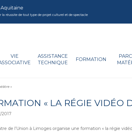
-Aquitaine
réussite de tout type de projet culturel et de spectacle
VIE
ASSISTANCE
PARC
FORMATION
ASSOCIATIVE
TECHNIQUE
MATÉ
héâtre »
RMATION « LA RÉGIE VIDÉO 
/2017
tre de l’Union à Limoges organise une formation « la régie vidéo