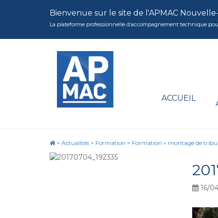
Bienvenue sur le site de l'APMAC Nouvelle
La plateforme professionnelle d’accompagnement technique pour la 
ACCUEIL
>
Actualités
>
Formation
>
Formation « montage de tribu
201
16/04