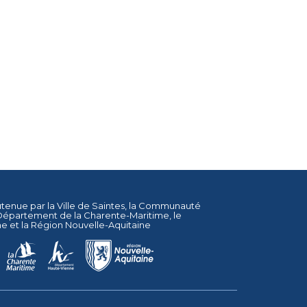
utenue par la
Ville de Saintes
, la
Communauté
Département de la Charente-Maritime
, le
ne
et la
Région Nouvelle-Aquitaine