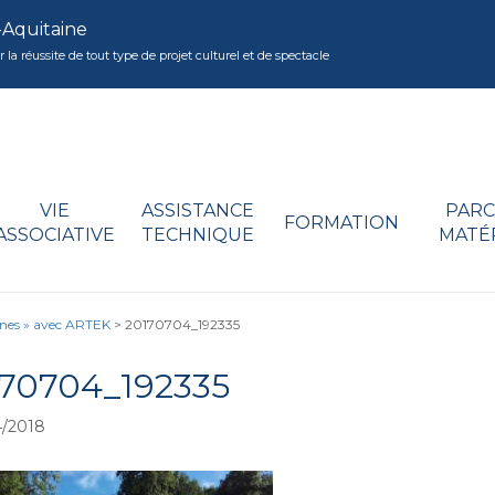
-Aquitaine
réussite de tout type de projet culturel et de spectacle
VIE
ASSISTANCE
PARC
FORMATION
ASSOCIATIVE
TECHNIQUE
MATÉ
nes » avec ARTEK
>
20170704_192335
70704_192335
/2018