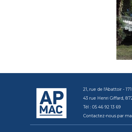
21, rue de l'Abattoir - 
43 rue Henri Giffard, 
Tél : 05 46 92 13 69
Contactez-nous par mai