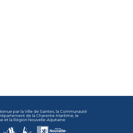
utenue par la
Ville de Saintes
, la
Communauté
Département de la Charente-Maritime
, le
ne
et la
Région Nouvelle-Aquitaine