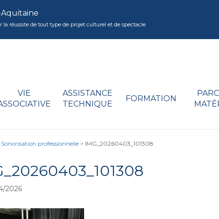
-Aquitaine
réussite de tout type de projet culturel et de spectacle
VIE
ASSISTANCE
PARC
FORMATION
ASSOCIATIVE
TECHNIQUE
MATÉ
norisation professionnelle
>
IMG_20260403_101308
G_20260403_101308
4/2026