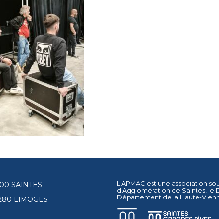
L'APMAC est une association so
17100 SAINTES
d'Agglomération de Saintes
, le
Département de la Haute-Vien
87280 LIMOGES