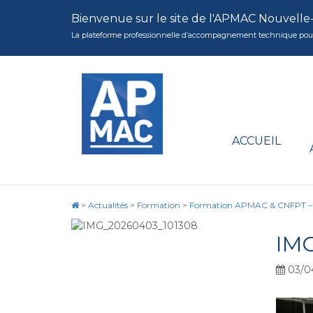
Bienvenue sur le site de l'APMAC Nouvelle
La plateforme professionnelle d’accompagnement technique pour la 
ACCUEIL
>
Actualités
>
Formation
>
Formation APMAC & CNFPT – So
IM
03/0