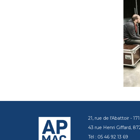
21, rue de l'Abattoir - 
43 rue Henri Giffard, 
Tél : 05 46 92 13 69