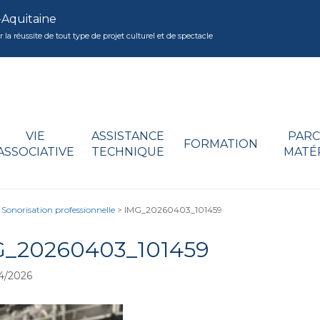
-Aquitaine
réussite de tout type de projet culturel et de spectacle
VIE
ASSISTANCE
PARC
FORMATION
ASSOCIATIVE
TECHNIQUE
MATÉ
norisation professionnelle
>
IMG_20260403_101459
G_20260403_101459
4/2026