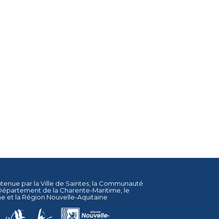
utenue par la
Ville de Saintes
, la
Communauté
Département de la Charente-Maritime
, le
ne
et la
Région Nouvelle-Aquitaine