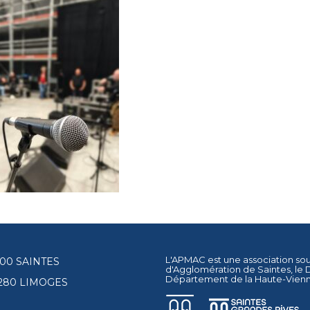
L'APMAC est une association so
17100 SAINTES
d'Agglomération de Saintes
, le
Département de la Haute-Vien
87280 LIMOGES