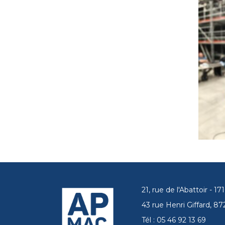
21, rue de l'Abattoir - 
43 rue Henri Giffard, 
Tél : 05 46 92 13 69