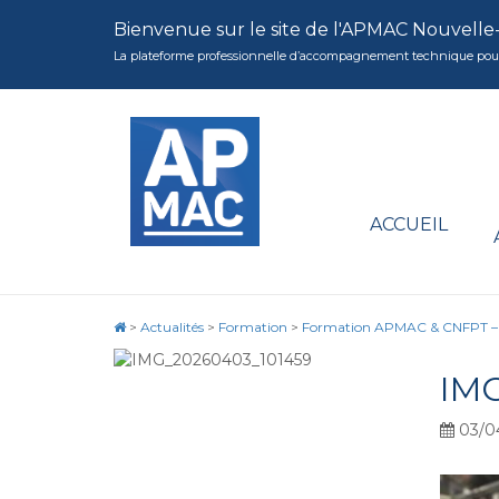
Bienvenue sur le site de l'APMAC Nouvelle
La plateforme professionnelle d’accompagnement technique pour la 
ACCUEIL
>
Actualités
>
Formation
>
Formation APMAC & CNFPT – So
IM
03/0