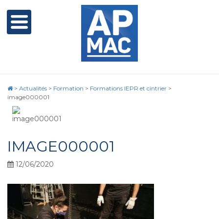
>
Actualités
>
Formation
>
Formations IEPR et cintrier
>
image000001
IMAGE000001
12/06/2020