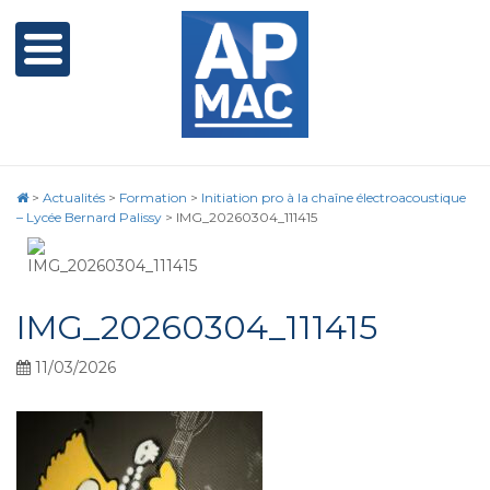
>
Actualités
>
Formation
>
Initiation pro à la chaîne électroacoustique
– Lycée Bernard Palissy
>
IMG_20260304_111415
IMG_20260304_111415
11/03/2026