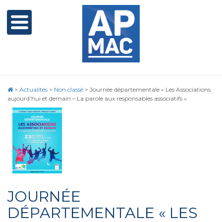
>
Actualités
>
Non classé
>
Journée départementale « Les Associations
aujourd’hui et demain – La parole aux responsables associatifs »
JOURNÉE
DÉPARTEMENTALE « LES