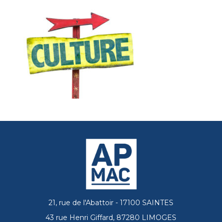
21, rue de l'Abattoir - 17100 SAINTES
43 rue Henri Giffard, 87280 LIMOGES