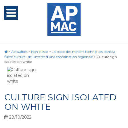
>
Actualités
>
Non classé
>
La place des métiers techniques dans la
filière culture : de l’intérêt d’une coordination régionale
>
Culture sign
isolated on white
CULTURE SIGN ISOLATED
ON WHITE
28/10/2022