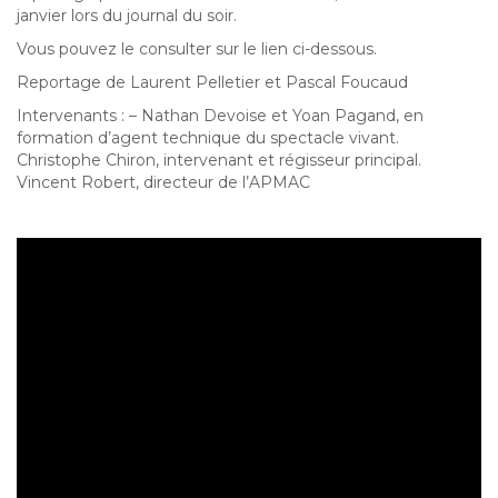
janvier lors du journal du soir.
Vous pouvez le consulter sur le lien ci-dessous.
Reportage de Laurent Pelletier et Pascal Foucaud
Intervenants : – Nathan Devoise et Yoan Pagand, en
formation d’agent technique du spectacle vivant.
Christophe Chiron, intervenant et régisseur principal.
Vincent Robert, directeur de l’APMAC