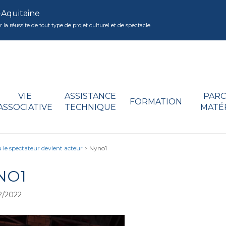
-Aquitaine
réussite de tout type de projet culturel et de spectacle
VIE
ASSISTANCE
PARC
FORMATION
ASSOCIATIVE
TECHNIQUE
MATÉ
 le spectateur devient acteur
>
Nyno1
NO1
2/2022