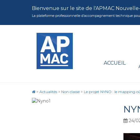
Bienvenue sur le site de l'APMAC Nouvelle
La plateforme professionnelle d’accompagnement technique pour la 
ACCUEIL
>
Actualités
>
Non classé
>
Le projet NYNO : le mapping où
NY
24/0