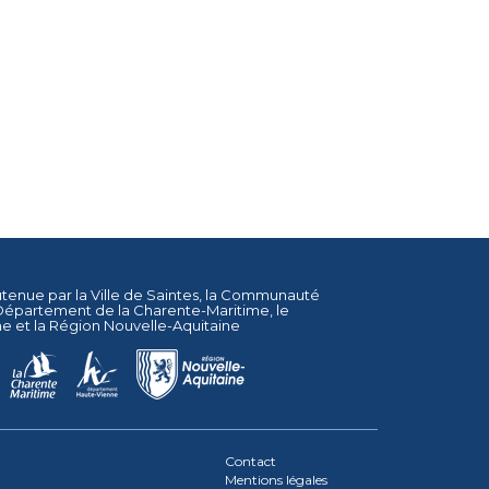
utenue par la
Ville de Saintes
, la
Communauté
Département de la Charente-Maritime
, le
ne
et la
Région Nouvelle-Aquitaine
Contact
Mentions légales