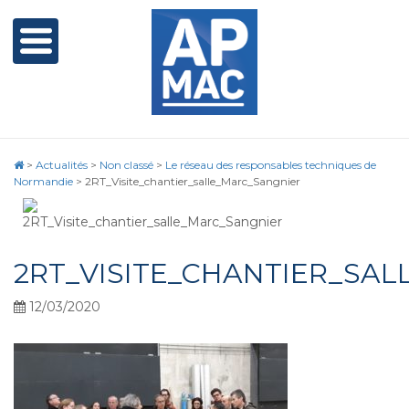
>
Actualités
>
Non classé
>
Le réseau des responsables techniques de
Normandie
>
2RT_Visite_chantier_salle_Marc_Sangnier
2RT_VISITE_CHANTIER_SA
12/03/2020