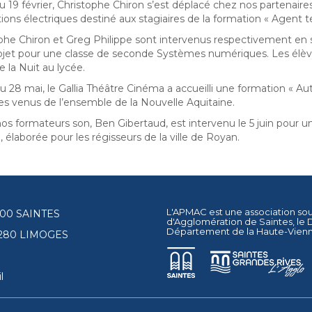
u 19 février, Christophe Chiron s’est déplacé chez nos partenai
ations électriques destiné aux stagiaires de la formation « Agent 
phe Chiron et Greg Philippe sont intervenus respectivement en s
ojet pour une classe de seconde Systèmes numériques. Les élève
e la Nuit au lycée.
u 28 mai, le Gallia Théâtre Cinéma a accueilli une formation « Au
res venus de l’ensemble de la Nouvelle Aquitaine.
os formateurs son, Ben Gibertaud, est intervenu le 5 juin pour
 élaborée pour les régisseurs de la ville de Royan.
L'APMAC est une association so
17100 SAINTES
d'Agglomération de Saintes
, le
Département de la Haute-Vien
87280 LIMOGES
l