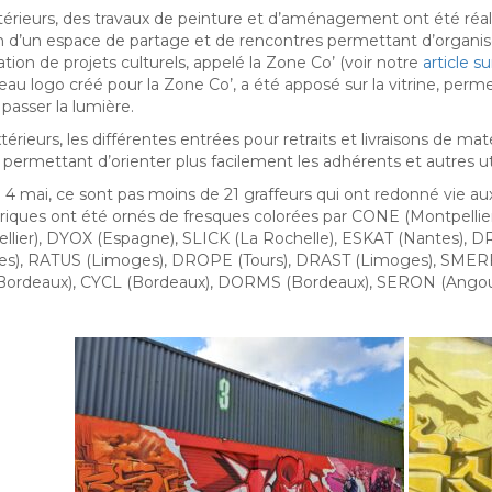
térieurs, des travaux de peinture et d’aménagement ont été réal
n d’un espace de partage et de rencontres permettant d’organise
sation de projets culturels, appelé la Zone Co’ (voir notre
article s
eau logo créé pour la Zone Co’, a été apposé sur la vitrine, per
 passer la lumière.
térieurs, les différentes entrées pour retraits et livraisons de m
 permettant d’orienter plus facilement les adhérents et autres util
 4 mai, ce sont pas moins de 21 graffeurs qui ont redonné vie a
riques ont été ornés de fresques colorées par CONE (Montpell
llier), DYOX (Espagne), SLICK (La Rochelle), ESKAT (Nantes),
s), RATUS (Limoges), DROPE (Tours), DRAST (Limoges), SMERF 
Bordeaux), CYCL (Bordeaux), DORMS (Bordeaux), SERON (Angou