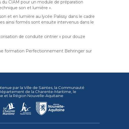
res du CIAM pour un module de préparation
technique son et lumière ».
on et en lumière au lycée Palissy dans le cadre
s ainsi formés sont ensuite intervenus dans le
torisation de conduite cintrier » pour douze
 une formation Perfectionnement Behringer sur
utenue par la
Ville de Saintes
, la
Communauté
Département de la Charente-Maritime
, le
ne
et la
Région Nouvelle-Aquitaine