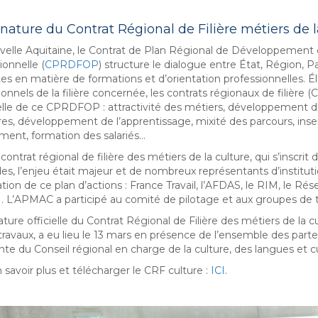
nature du Contrat Régional de Filière métiers de l
elle Aquitaine, le Contrat de Plan Régional de Développement d
ionnelle (
CPRDFOP
) structure le dialogue entre État, Région, 
es en matière de formations et d’orientation professionnelles. Él
onnels de la filière concernée, les contrats régionaux de filière (
elle de ce CPRDFOP : attractivité des métiers, développement 
res, développement de l’apprentissage, mixité des parcours, inse
ment, formation des salariés…
contrat régional de filière des métiers de la culture, qui s’inscri
es, l’enjeu était majeur et de nombreux représentants d’institutio
ation de ce plan d’actions : France Travail, l’AFDAS, le RIM, le Rés
. L’APMAC a participé au comité de pilotage et aux groupes de t
ature officielle du Contrat Régional de Filière des métiers de la c
travaux, a eu lieu le 13 mars en présence de l’ensemble des parte
nte du Conseil régional en charge de la culture, des langues et c
 savoir plus et télécharger le CRF culture :
ICI
.