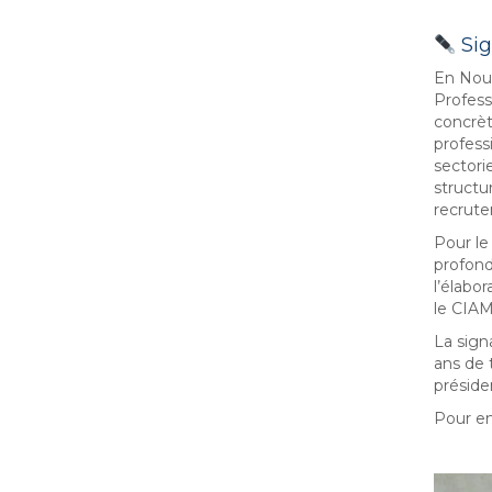
Sig
En Nouv
Profess
concrèt
professi
sectori
structu
recrute
Pour le 
profond
l’élabor
le CIAM
La sign
ans de 
préside
Pour en