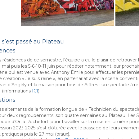
s’est passé au Plateau
ences
s résidences de ce semestre, l’équipe a eu le plaisir de retrouver 
3 mai puis les 5-6-10-11 juin pour répéter notamment leur prochai
ène
qui est venue avec Anthony Émile pour effectuer les premier
 création « Je suis reine », e
n partenariat avec la scène conventi
ean d’Angély et la maison pour tous de Aiffres
: un spectacle à r
 (informations
ICI
).
tions
es alternants de la formation longue de « Technicien du spectacl
our deux regroupements, soit quatre semaines au Plateau. Les 5 et 6
oupe d’Or, à Rochefort, pour travailler sur la mise en lumière po
ession 2023-2025 s’est clôturée avec le passage de leurs examen
 pratiques) puis le 27 mai (oraux).