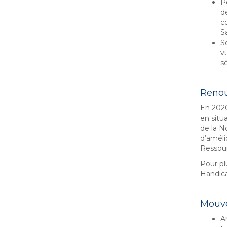
P
d
c
S
S
v
sé
Renou
En 2020
en situ
de la N
d’améli
Ressour
Pour pl
Handica
Mouve
A