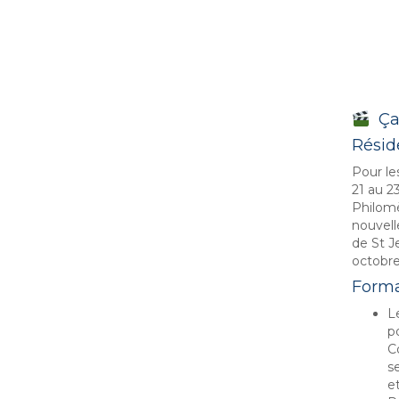
Ça 
Résid
Pour le
21 au 2
Philom
nouvelle
de St J
octobre
Forma
L
p
C
s
et