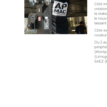
Côté in
créatio
la réali
le nouv
laissant
Côté ex
couleur
Du 2 au
périphé
(Montpe
(Limoge
SAEZ (