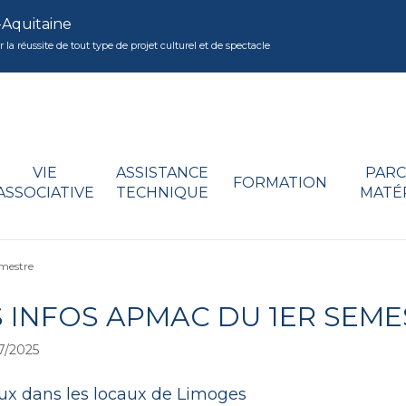
-Aquitaine
réussite de tout type de projet culturel et de spectacle
VIE
ASSISTANCE
PARC
FORMATION
ASSOCIATIVE
TECHNIQUE
MATÉ
emestre
S INFOS APMAC DU 1ER SEM
7/2025
ux dans les locaux de Limoges