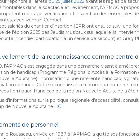
our répondre à l’arrêté
du 25 juillet 2022
fixant les règles de sécu
émontables dans le spectacle et l’évènement, l’APMAC a proposé
ompétent montage, vérification et inspection des ensembles démo
aintes, avec Romain Combet.
ept salariés du chantier d’insertion IEPR ont ensuite suivi une f
ue de l’édition 2025 des Jeudis Musicaux sur laquelle ils intervie
curité incendie (participation à un service de secours) et Greg Ph
vellement de la reconnaissance comme centre de
, l’APMAC s’est engagée dans une démarche visant à améliorer l
ation de handicap (Programme Régional d’Accès à la Formation e
ouvelle Aquitaine) : nomination d’une référente handicap, signa
oration continue. Cette reconnaissance comme « centre de format
ces Formation Handicap de la région Nouvelle Aquitaine a été re
us d’informations sur la politique régionale d’accessibilité, cons
p de Nouvelle Aquitaine :
ICI
.
ments de personnel
nnie Rousseau, arrivée en 1987 à l’APMAC, a quitté ses fonctions 