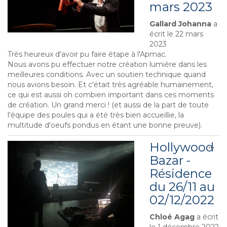
mars 2023
Gallard Johanna
a
écrit le
22 mars
2023
Très heureux d'avoir pu faire étape à l'Apmac.
Nous avons pu effectuer notre création lumière dans les
meilleures conditions. Avec un soutien technique quand
nous avions besoin. Et c'était très agréable humainement,
ce qui est aussi oh combien important dans ces moments
de création. Un grand merci ! (et aussi de la part de toute
l'équipe des poules qui a été très bien accueillie, la
multitude d'oeufs pondus en étant une bonne preuve).
Hollywood
Ouv
...
cet
Bazar -
boî
Résidence
mé
du 26/11 au
02/12/2022
Chloé Agag
a écrit