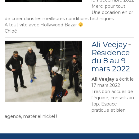
le
1 décembre 2022
Merci pour tout
Une occasion en or
de créer dans les meilleures conditions techniques
A tout vite avec Hollywood Bazar
Chloé
Ali Veejay -
Ouv
...
cet
Résidence
boî
du 8 au 9
mé
mars 2022
Ali Veejay
a écrit le
17 mars 2022
Très bon accueil de
l'équipe, conseils au
top. Espace
pratique et bien
agencé, matériel nickel !