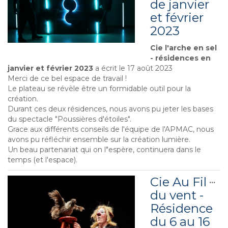
de janvier
et février
2023
Cie l'arche en sel
- résidences en
janvier et février 2023
a écrit le
17 août 2023
Merci de ce bel espace de travail !
Le plateau se révèle être un formidable outil pour la
création.
Durant ces deux résidences, nous avons pu jeter les bases
du spectacle "Poussières d'étoiles".
Grace aux différents conseils de l'équipe de l'APMAC, nous
avons pu réfléchir ensemble sur la création lumière.
Un beau partenariat qui on l"espère, continuera dans le
temps (et l'espace).
Cie Au Fil
Ouv
...
cet
du vent -
boî
Résidence
mé
du 6 au 16