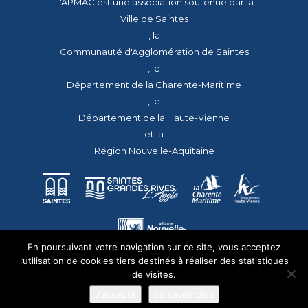
L'APMAC est une association soutenue par la
Ville de Saintes
, la
Communauté d'Agglomération de Saintes
, le
Département de la Charente-Maritime
, le
Département de la Haute-Vienne
et la
Région Nouvelle-Aquitaine
En poursuivant votre navigation sur ce site, vous acceptez
l’utilisation de cookies tiers destinés à réaliser des statistiques
de visites.
J'accepte
En savoir plus
© 2026 - Tous droits réservés - apmac.fr - réalisation :
aggelos.fr