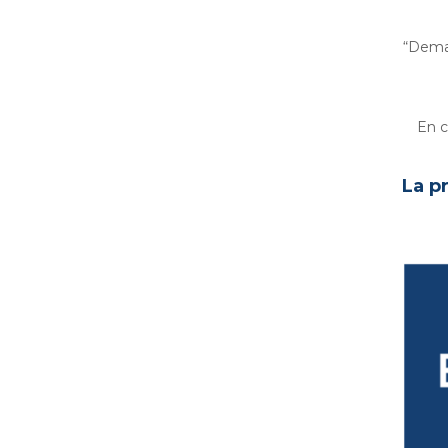
“Demai
En c
La p