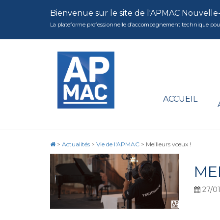
Bienvenue sur le site de l'APMAC Nouvelle
La plateforme professionnelle d’accompagnement technique pour la 
ACCUEIL
>
Actualités
>
Vie de l'APMAC
>
Meilleurs vœux !
ME
27/01