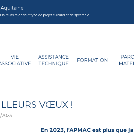
-Aquitaine
réussite de tout type de projet culturel et de spectacle
VIE
ASSISTANCE
PARC
FORMATION
ASSOCIATIVE
TECHNIQUE
MATÉ
ILLEURS VŒUX !
/2023
En 2023, l’APMAC est plus que j