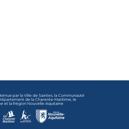
utenue par la
Ville de Saintes
, la
Communauté
Département de la Charente-Maritime
, le
ne
et la
Région Nouvelle-Aquitaine