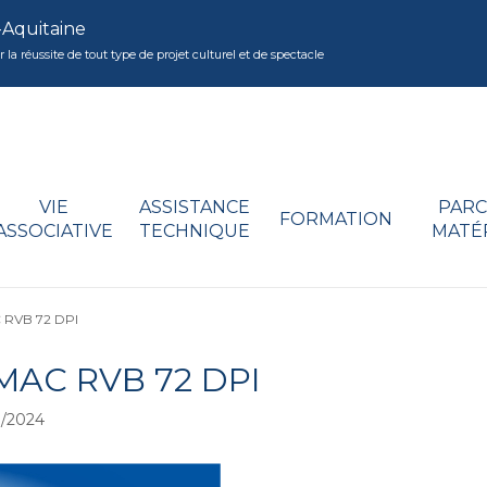
-Aquitaine
réussite de tout type de projet culturel et de spectacle
VIE
ASSISTANCE
PARC
FORMATION
ASSOCIATIVE
TECHNIQUE
MATÉ
RVB 72 DPI
MAC RVB 72 DPI
/2024