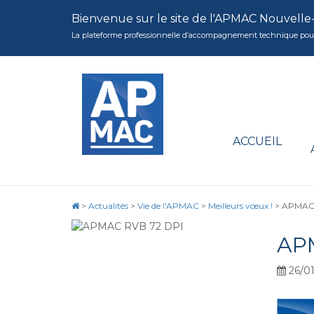
Bienvenue sur le site de l'APMAC Nouvelle
La plateforme professionnelle d’accompagnement technique pour la 
ACCUEIL
>
Actualités
>
Vie de l'APMAC
>
Meilleurs vœux !
>
APMAC 
AP
26/01