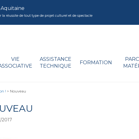
-Aquitaine
réussite de tout type de projet culturel et de spectacle
VIE
ASSISTANCE
PARC
FORMATION
ASSOCIATIVE
TECHNIQUE
MATÉ
on !
>
Nouveau
UVEAU
/2017