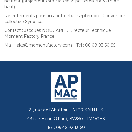
hauteur (projecteurs stockés sous passerelles à 35 m de
haut).
Recrutements pour fin août-début septembre. Convention
collective Synpase.
Contact : Jacques NOUGARET, Directeur Technique
Moment Factory France
Mail : jako@momentfactory.com – Tel : 06 09 93 50 95
21, rue de l'Abattoir - 17100 SAINTES
43 rue Henri Giffard, 87280 LIMOGES
Tél : 05 46 92 13 69