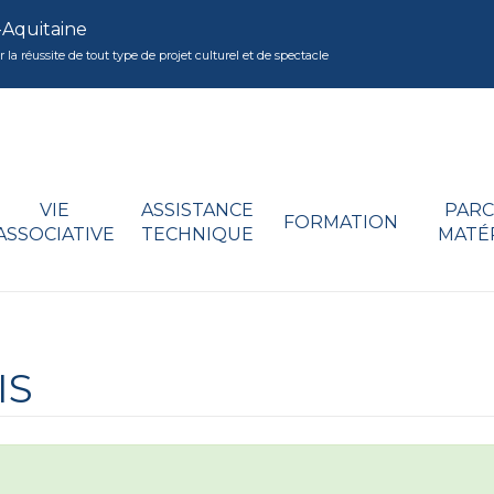
-Aquitaine
réussite de tout type de projet culturel et de spectacle
VIE
ASSISTANCE
PARC
FORMATION
ASSOCIATIVE
TECHNIQUE
MATÉ
IS