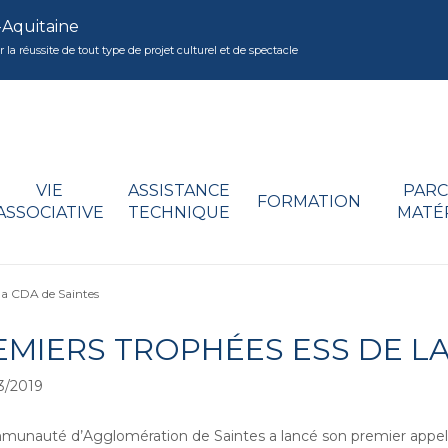
-Aquitaine
réussite de tout type de projet culturel et de spectacle
VIE
ASSISTANCE
PARC
FORMATION
ASSOCIATIVE
TECHNIQUE
MATÉ
la CDA de Saintes
EMIERS TROPHÉES ESS DE LA
3/2019
unauté d’Agglomération de Saintes a lancé son premier appel à 