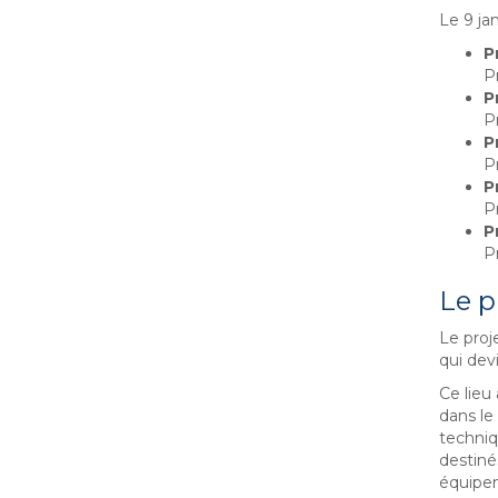
Le 9 jan
P
P
P
P
P
P
P
Pr
P
Pr
Le 
Le proj
qui dev
Ce lieu
dans le
techniq
destiné
équipem