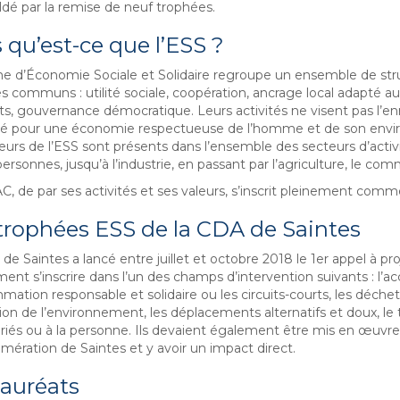
oldé par la remise de neuf trophées.
 qu’est-ce que l’ESS ?
e d’Économie Sociale et Solidaire regroupe un ensemble de stru
es communs : utilité sociale, coopération, ancrage local adapté au
ts, gouvernance démocratique. Leurs activités ne visent pas l’en
ité pour une économie respectueuse de l’homme et de son env
eurs de l’ESS sont présents dans l’ensemble des secteurs d’activ
personnes, jusqu’à l’industrie, en passant par l’agriculture, le co
, de par ses activités et ses valeurs, s’inscrit pleinement comme
trophées ESS de la CDA de Saintes
de Saintes a lancé entre juillet et octobre 2018 le 1er appel à pr
nt s’inscrire dans l’un des champs d’intervention suivants : l’acc
tion responsable et solidaire ou les circuits-courts, les déchets, 
ion de l’environnement, les déplacements alternatifs et doux, le to
ariés ou à la personne. Ils devaient également être mis en œuvre
mération de Saintes et y avoir un impact direct.
lauréats