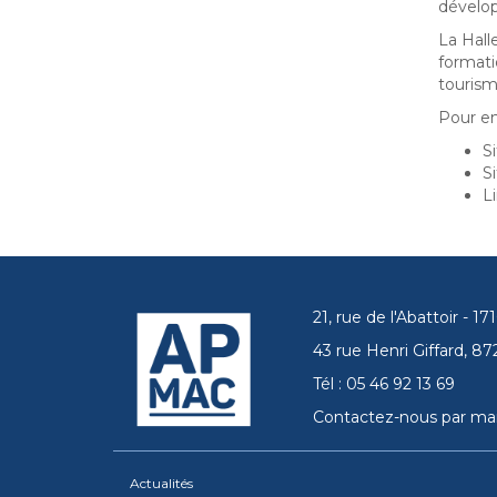
dévelop
La Hall
formati
touris
Pour en 
S
S
L
21, rue de l'Abattoir - 
43 rue Henri Giffard, 
Tél : 05 46 92 13 69
Contactez-nous par mai
Actualités