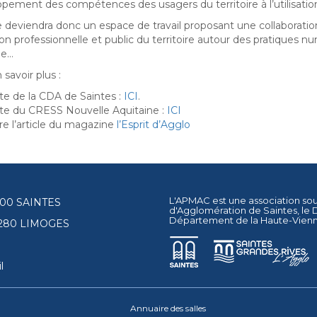
pement des compétences des usagers du territoire à l’utilisat
e deviendra donc un espace de travail proposant une collaboration 
on professionnelle et public du territoire autour des pratiques nu
me…
savoir plus :
ite de la CDA de Saintes :
ICI
.
ite du CRESS Nouvelle Aquitaine :
ICI
ire l’article du magazine
l’Esprit d’Agglo
L'APMAC est une association so
17100 SAINTES
d'Agglomération de Saintes
, le
Département de la Haute-Vien
87280 LIMOGES
l
Annuaire des salles