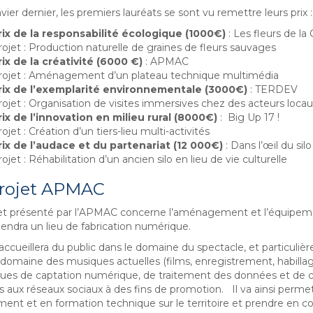
vier dernier, les premiers lauréats se sont vu remettre leurs prix :
rix de la responsabilité écologique (1000€)
: Les fleurs de la C
rojet : Production naturelle de graines de fleurs sauvages
rix de la créativité (6000 €)
: APMAC
rojet : Aménagement d’un plateau technique multimédia
rix de l’exemplarité environnementale (3000€)
: TERDEV
rojet : Organisation de visites immersives chez des acteurs locaux 
rix de l’innovation en milieu rural (8000€)
: Big Up 17 !
ojet : Création d’un tiers-lieu multi-activités
rix de l’audace et du partenariat (12 000€)
: Dans l’œil du silo
ojet : Réhabilitation d’un ancien silo en lieu de vie culturelle
projet APMAC
et présenté par l’APMAC concerne l’aménagement et l’équipement
iendra un lieu de fabrication numérique.
 accueillera du public dans le domaine du spectacle, et particul
 domaine des musiques actuelles (films, enregistrement, habill
ues de captation numérique, de traitement des données et de con
s aux réseaux sociaux à des fins de promotion. Il va ainsi perm
ent et en formation technique sur le territoire et prendre en 