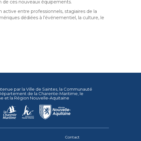
ion de ces nouveaux équipements.
active entre professionnels, stagiaires de la
mériques dédiées à l’événementiel, la culture, le
utenue par la
Ville de Saintes
, la
Communauté
Département de la Charente-Maritime
, le
ne
et la
Région Nouvelle-Aquitaine
Contact