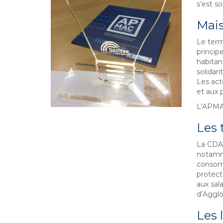
s’est s
Mais
Le term
princip
habitan
solidar
Les act
et aux 
L’APMAC
Les 
La CDA 
notamme
consomma
protect
aux sal
d’Agglo
Les 