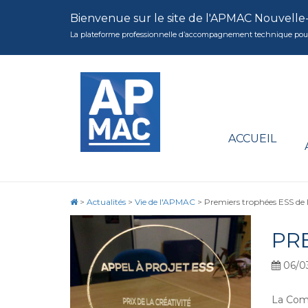
Bienvenue sur le site de l'APMAC Nouvelle
La plateforme professionnelle d’accompagnement technique pour la 
ACCUEIL
>
Actualités
>
Vie de l'APMAC
>
Premiers trophées ESS de 
PR
06/0
La Comm