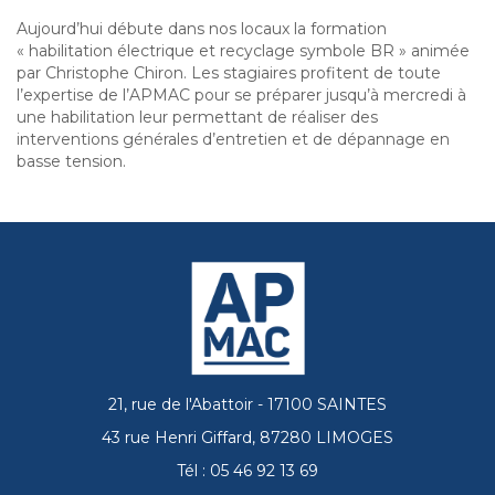
Aujourd’hui débute dans nos locaux la formation
« habilitation électrique et recyclage symbole BR » animée
par Christophe Chiron. Les stagiaires profitent de toute
l’expertise de l’APMAC pour se préparer jusqu’à mercredi à
une habilitation leur permettant de réaliser des
interventions générales d’entretien et de dépannage en
basse tension.
21, rue de l'Abattoir - 17100 SAINTES
43 rue Henri Giffard, 87280 LIMOGES
Tél : 05 46 92 13 69