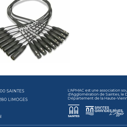
L'APMAC est une association so
17100 SAINTES
d'Agglomération de Saintes
, le
Département de la Haute-Vien
87280 LIMOGES
l