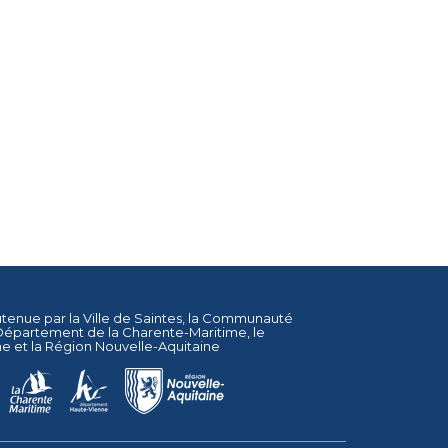
utenue par la
Ville de Saintes
, la
Communauté
Département de la Charente-Maritime
, le
ne
et la
Région Nouvelle-Aquitaine