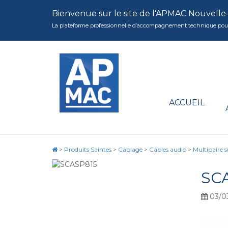
Bienvenue sur le site de l'APMAC Nouvelle
La plateforme professionnelle d’accompagnement technique pour la 
ACCUEIL
>
Produits Saintes
>
Câblage
>
Câbles audio
>
Multipaire 
SC
03/0