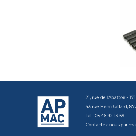
21, rue de l'Abattoir - 
43 rue Henri Giffard, 
Tél : 05 46 92 13 69
Contactez-nous par mai