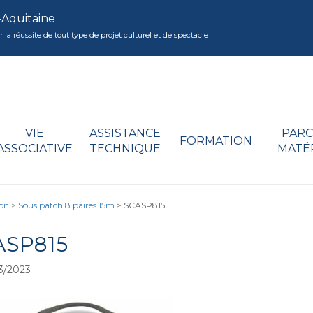
-Aquitaine
réussite de tout type de projet culturel et de spectacle
VIE
ASSISTANCE
PARC
FORMATION
ASSOCIATIVE
TECHNIQUE
MATÉ
son
>
Sous patch 8 paires 15m
>
SCASP815
ASP815
3/2023