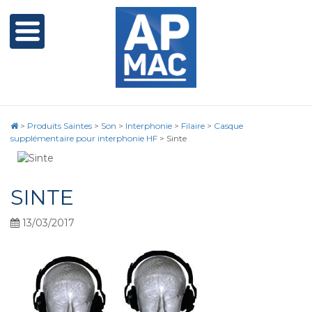
>
Produits Saintes
>
Son
>
Interphonie
>
Filaire
>
Casque
supplémentaire pour interphonie HF
>
Sinte
SINTE
13/03/2017