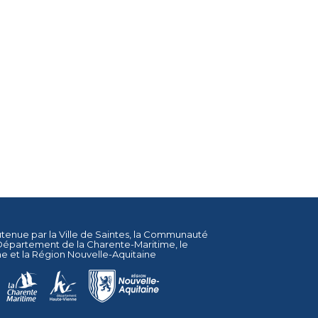
utenue par la
Ville de Saintes
, la
Communauté
Département de la Charente-Maritime
, le
ne
et la
Région Nouvelle-Aquitaine