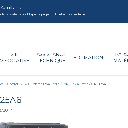
-Aquitaine
réussite de tout type de projet culturel et de spectacle
VIE
ASSISTANCE
PARC
FORMATION
ASSOCIATIVE
TECHNIQUE
MATÉ
res
>
Coffret 125A
>
Coffret 125A Tétra / 6xP17 32A Tétra /
>
PE125A6
125A6
3/2017