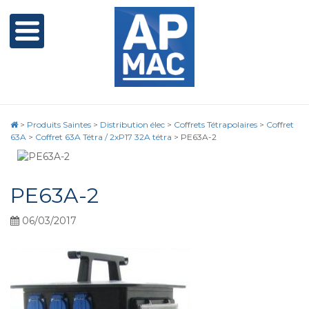
>
Produits Saintes
>
Distribution élec
>
Coffrets Tétrapolaires
>
Coffret
63A
>
Coffret 63A Tétra / 2xP17 32A tétra
>
PE63A-2
PE63A-2
06/03/2017