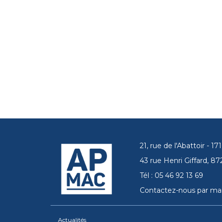
21, rue de l'Abattoir - 
43 rue Henri Giffard, 
Tél : 05 46 92 13 69
Contactez-nous par mai
Actualités