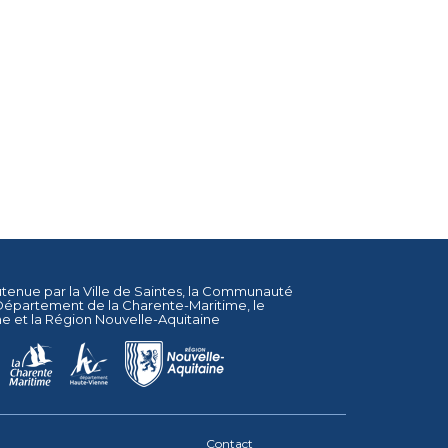
utenue par la
Ville de Saintes
, la
Communauté
Département de la Charente-Maritime
, le
ne
et la
Région Nouvelle-Aquitaine
Contact