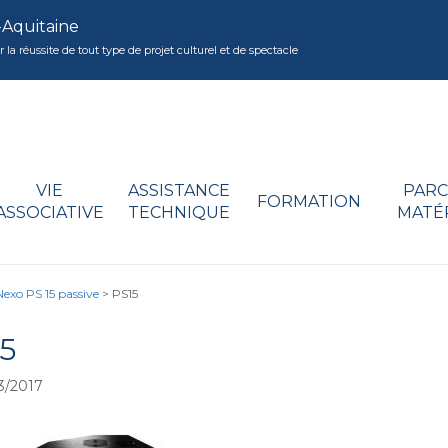
-Aquitaine
réussite de tout type de projet culturel et de spectacle
VIE
ASSISTANCE
PARC
FORMATION
ASSOCIATIVE
TECHNIQUE
MATÉ
Nexo PS 15 passive
>
PS15
5
3/2017