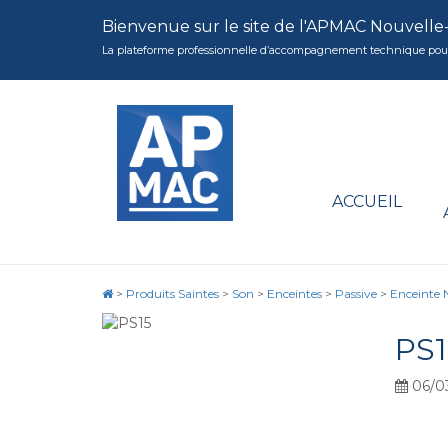
Bienvenue sur le site de l'APMAC Nouvelle
La plateforme professionnelle d’accompagnement technique pour la 
ACCUEIL
>
Produits Saintes
>
Son
>
Enceintes
>
Passive
>
Enceinte 
PS1
06/0