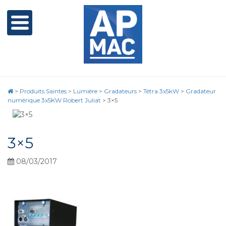
>
Produits Saintes
>
Lumière
>
Gradateurs
>
Tétra 3x5kW
>
Gradateur
numérique 3x5KW Robert Juliat
>
3×5
3×5
08/03/2017